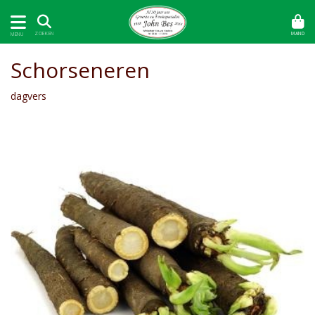
MAND
ZOEKEN
MENU
Schorseneren
dagvers