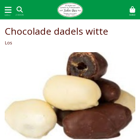
MAND
ZOEKEN
MENU
Chocolade dadels witte
Los