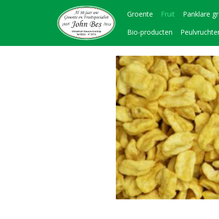
Groente
Fruit
Panklare g
Bio-producten
Peulvruchte