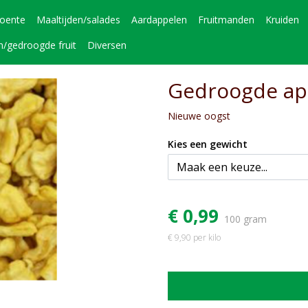
roente
Maaltijden/salades
Aardappelen
Fruitmanden
Kruiden
n/gedroogde fruit
Diversen
Gedroogde app
Nieuwe oogst
Kies een gewicht
€ 0,99
100 gram
€ 9,90 per kilo