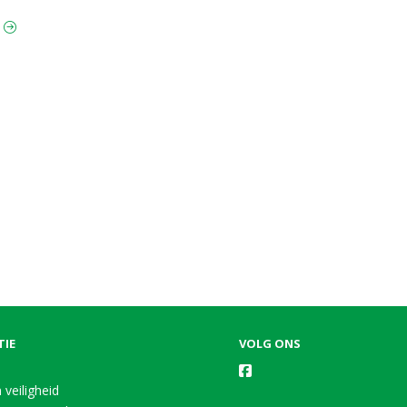
t
TIE
VOLG ONS
 veiligheid