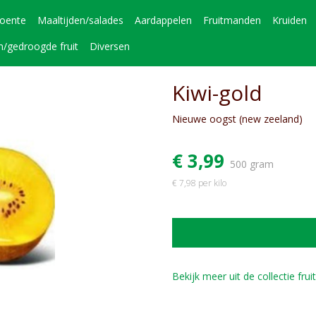
roente
Maaltijden/salades
Aardappelen
Fruitmanden
Kruiden
n/gedroogde fruit
Diversen
Kiwi-gold
Nieuwe oogst (new zeeland)
€ 3,99
500 gram
€ 7,98 per kilo
Bekijk meer uit de collectie frui