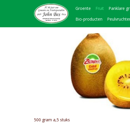
Groente
Fruit
Panklare g
Bio-producten
Peulvruchte
500 gram a,5 stuks