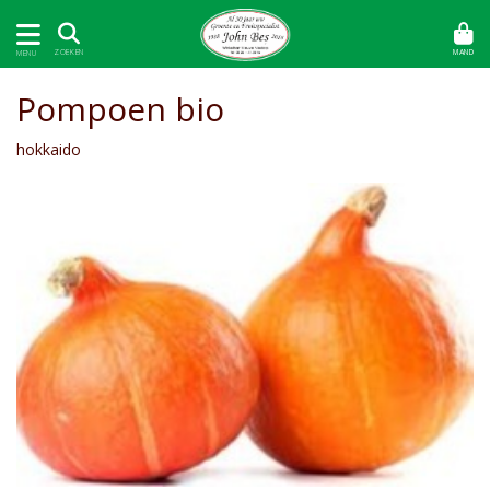
MAND
ZOEKEN
MENU
Pompoen bio
hokkaido