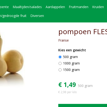
roente
Maaltijden/salades
Aardappelen
Fruitmanden
Kruiden
n/gedroogde fruit
Diversen
pompoen FLE
Franse
Kies een gewicht
500 gram
1000 gram
1500 gram
€ 1,49
500 gram
€ 2,98 per kilo