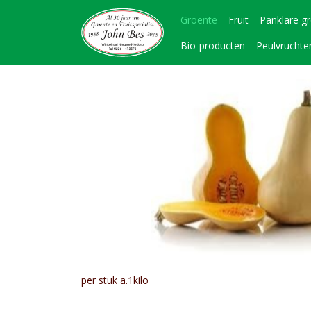
Groente
Fruit
Panklare g
Bio-producten
Peulvruchte
per stuk a.1kilo