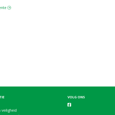
oente
TIE
VOLG ONS
 veiligheid