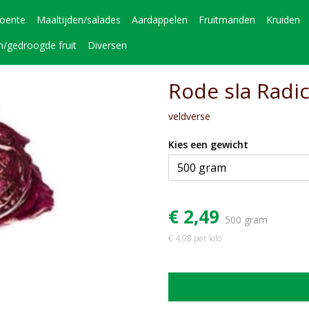
roente
Maaltijden/salades
Aardappelen
Fruitmanden
Kruiden
n/gedroogde fruit
Diversen
Rode sla Radic
veldverse
Kies een gewicht
€ 2,49
500 gram
€ 4,98 per kilo