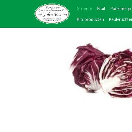
Groente
Fruit
Panklare g
Bio-producten
Peulvruchte