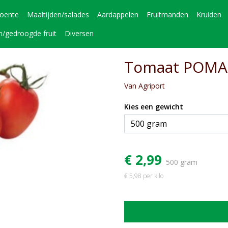
roente
Maaltijden/salades
Aardappelen
Fruitmanden
Kruiden
n/gedroogde fruit
Diversen
Tomaat POMA
Van Agriport
Kies een gewicht
€ 2,99
500 gram
€ 5,98 per kilo