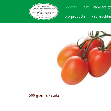
Groente
Fruit
Panklare g
Bio-producten
Peulvruchte
500 gram a.7 stuks