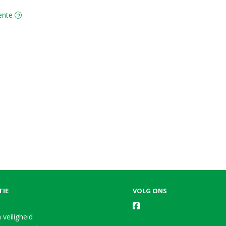
oente
TIE
VOLG ONS
 veiligheid