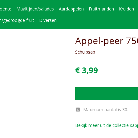
roente
Maaltijden/salades
Aardappelen
Fruitmanden
Kruiden
n/gedroogde fruit
Diversen
Appel-peer 75
Schulpsap
€ 3,99
Maximum aantal is 30.
Bekijk meer uit de collectie sa