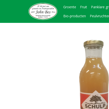
Groente
Fruit
Panklare g
Bio-producten
Peulvruchte